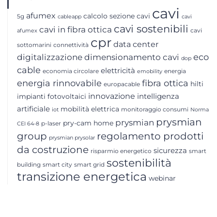
cavi
afumex
calcolo sezione cavi
5g
cableapp
cavi
cavi sostenibili
cavi in fibra ottica
cavi
afumex
cpr
data center
sottomarini
connettività
digitalizzazione
dimensionamento cavi
eco
dop
cable
elettricità
economia circolare
energia
emobility
energia rinnovabile
fibra ottica
hilti
europacable
innovazione
intelligenza
impianti fotovoltaici
artificiale
mobilità elettrica
monitoraggio consumi
iot
Norma
prysmian
prysmian
pry-cam home
p-laser
CEI 64-8
group
regolamento prodotti
prysmian prysolar
da costruzione
sicurezza
risparmio energetico
smart
sostenibilità
building
smart city
smart grid
transizione energetica
webinar