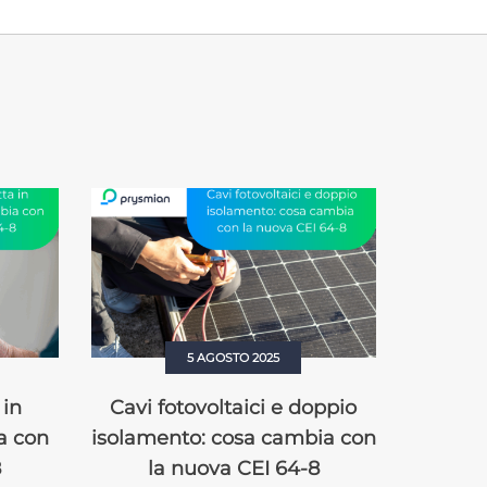
5 AGOSTO 2025
 in
Cavi fotovoltaici e doppio
Ambien
a con
isolamento: cosa cambia con
in ca
8
la nuova CEI 64-8
cambia