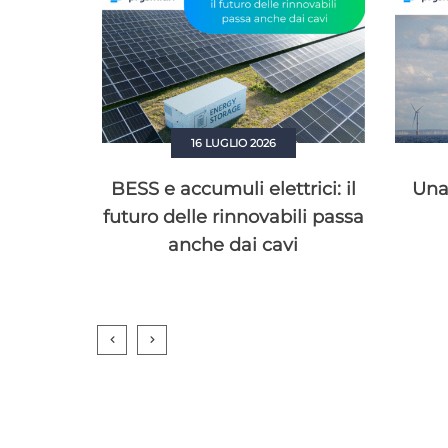
16 LUGLIO 2026
ibilità
BESS e accumuli elettrici: il
Una 
cavi
futuro delle rinnovabili passa
anche dai cavi