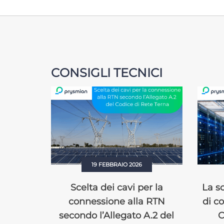
CONSIGLI TECNICI
19 FEBBRAIO 2026
cavo per
Scelta dei cavi per la
La sc
re
connessione alla RTN
di c
secondo l’Allegato A.2 del
C