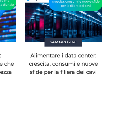
24 MARZO 2026
:
Alimentare i data center:
Rob
le che
crescita, consumi e nuove
contri
rezza
sfide per la filiera dei cavi