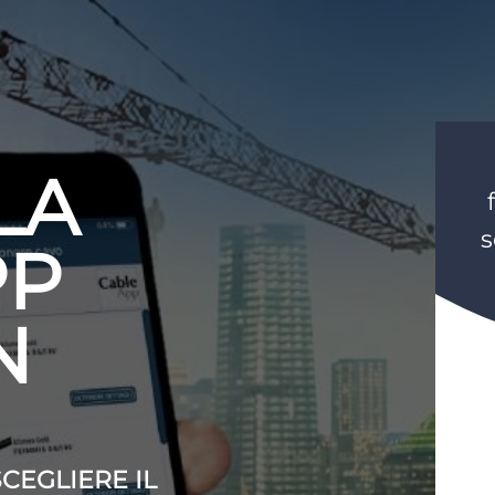
LA
s
PP
N
SCEGLIERE IL