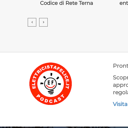
Codice di Rete Terna
ent
Pront
Scopr
appro
regol
Visit