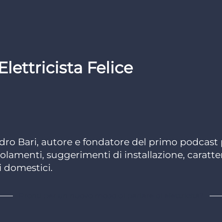
Elettricista Felice
ndro Bari, autore e fondatore del primo podcast pe
olamenti, suggerimenti di installazione, caratte
i domestici.
Pronti per un nuovo modo di parlare di elettricità?