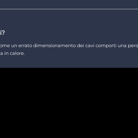
i?
ra come un errato dimensionamento dei cavi comporti una perdi
a in calore.