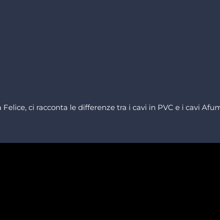
a Felice, ci racconta le differenze tra i cavi in PVC e i cavi A